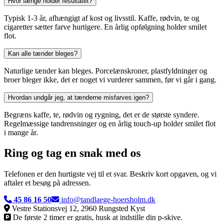
Hvor længe holder resultatet?
Typisk 1-3 år, afhængigt af kost og livsstil. Kaffe, rødvin, te og
cigaretter sætter farve hurtigere. En årlig opfølgning holder smilet
flot.
Kan alle tænder bleges?
Naturlige tænder kan bleges. Porcelænskroner, plastfyldninger og
broer bleger ikke, det er noget vi vurderer sammen, før vi går i gang.
Hvordan undgår jeg, at tænderne misfarves igen?
Begræns kaffe, te, rødvin og rygning, det er de største syndere.
Regelmæssige tandrensninger og en årlig touch-up holder smilet flot
i mange år.
Ring og tag en snak med os
Telefonen er den hurtigste vej til et svar. Beskriv kort opgaven, og vi
aftaler et besøg på adressen.
45 86 16 50
info@tandlaege-hoersholm.dk
Vestre Stationsvej 12, 2960 Rungsted Kyst
De første 2 timer er gratis, husk at indstille din p-skive.