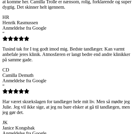
at komme her. Camilla Trolle er nænsom, rolig, forklarende og super
dygtig. Det skinner helt igennem.
HR
Henrik Rasmussen
Anmeldelse fra Google
“
Tusind tak for I tog godt imod mig. Bedste tandlæger. Kan varmt
anbefale jeres klinik. Atmosfæren er langt bedre end andre klinikker
på samme gade.
CD
Camilla Demuth
Anmeldelse fra Google
“
Har været skrækslagen for tandlæger hele mit liv. Men så mødte jeg
Julie. Jeg vil ikke sige, at jeg nu bare elsker at gå til tandlægen, men
jeg gør det.
JK
Janice Kongsbak
Anmeldelse fra Google