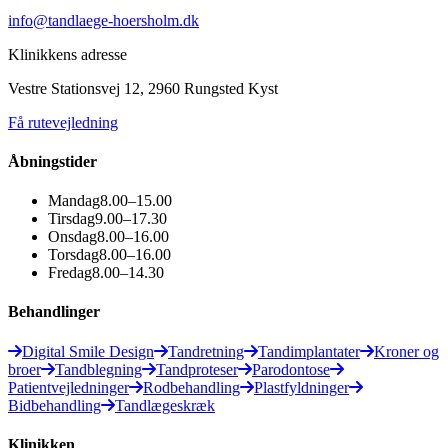
info@tandlaege-hoersholm.dk
Klinikkens adresse
Vestre Stationsvej 12, 2960 Rungsted Kyst
Få rutevejledning
Åbningstider
Mandag
8.00–15.00
Tirsdag
9.00–17.30
Onsdag
8.00–16.00
Torsdag
8.00–16.00
Fredag
8.00–14.30
Behandlinger
Digital Smile Design
Tandretning
Tandimplantater
Kroner og
broer
Tandblegning
Tandproteser
Parodontose
Patientvejledninger
Rodbehandling
Plastfyldninger
Bidbehandling
Tandlægeskræk
Klinikken