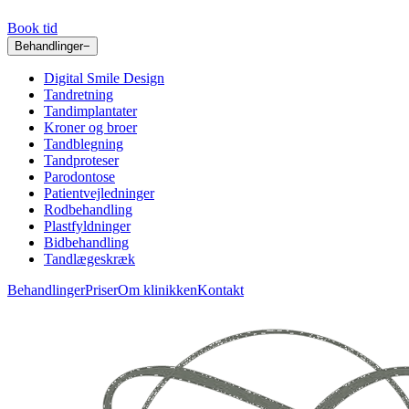
Book tid
Behandlinger
−
Digital Smile Design
Tandretning
Tandimplantater
Kroner og broer
Tandblegning
Tandproteser
Parodontose
Patientvejledninger
Rodbehandling
Plastfyldninger
Bidbehandling
Tandlægeskræk
Behandlinger
Priser
Om klinikken
Kontakt