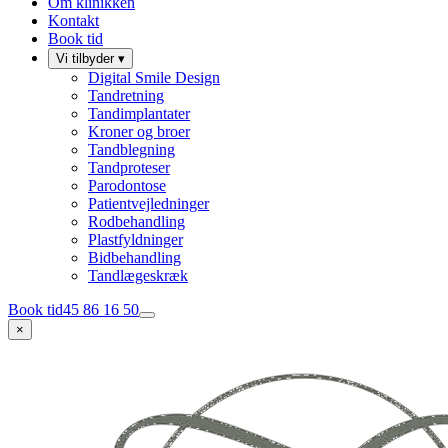
Om klinikken
Kontakt
Book tid
Vi tilbyder
▾
Digital Smile Design
Tandretning
Tandimplantater
Kroner og broer
Tandblegning
Tandproteser
Parodontose
Patientvejledninger
Rodbehandling
Plastfyldninger
Bidbehandling
Tandlægeskræk
Book tid
45 86 16 50
×