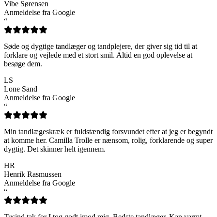
Vibe Sørensen
Anmeldelse fra Google
“
Søde og dygtige tandlæger og tandplejere, der giver sig tid til at
forklare og vejlede med et stort smil. Altid en god oplevelse at
besøge dem.
LS
Lone Sand
Anmeldelse fra Google
“
Min tandlægeskræk er fuldstændig forsvundet efter at jeg er begyndt
at komme her. Camilla Trolle er nænsom, rolig, forklarende og super
dygtig. Det skinner helt igennem.
HR
Henrik Rasmussen
Anmeldelse fra Google
“
Tusind tak for I tog godt imod mig. Bedste tandlæger. Kan varmt