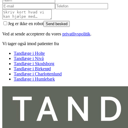
Jeg er ikke en robot
Send besked
Ved at sende accepterer du vores
privatlivspolitik
.
Vi tager også imod patienter fra
Tandlæge i
Holte
Tandlæge i
Nivå
Tandlæge i
Skodsborg
Tandlæge i
Birkerød
Tandlæge i
Charlottenlund
Tandlæge i
Humlebæk