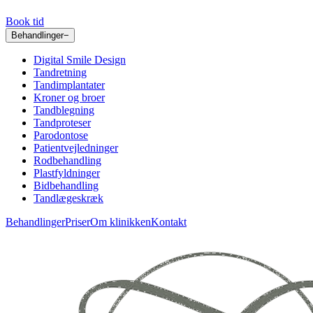
Book tid
Behandlinger
−
Digital Smile Design
Tandretning
Tandimplantater
Kroner og broer
Tandblegning
Tandproteser
Parodontose
Patientvejledninger
Rodbehandling
Plastfyldninger
Bidbehandling
Tandlægeskræk
Behandlinger
Priser
Om klinikken
Kontakt