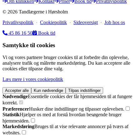
Om klinikken
Kontakt
Priser
Book tid
Privatlivspolitik
©
2026
Tandlægerne i Hørsholm
Privatlivspolitik
·
Cookiepolitik
·
Sideoversigt
·
Job hos os
45 86 16 50
Book tid
Samtykke til cookies
Vi og vores partnere bruger cookies til at forbedre din oplevelse,
analysere trafik og målrette markedsføring. Du kan acceptere alle
cookies eller tilpasse dine valg.
Læs mere i vores cookiepolitik
Accepter alle
Kun nødvendige
Tilpas indstillinger
Nødvendige
Essentielle cookies der får hjemmesiden til at fungere
korrekt.
Præferencer
Husker dine indstillinger og tilpasser oplevelsen.
Statistik
Hjælper os med at forstå hvordan besøgende bruger
hjemmesiden.
Markedsføring
Bruges til at vise relevante annoncer på tværs af
websites.