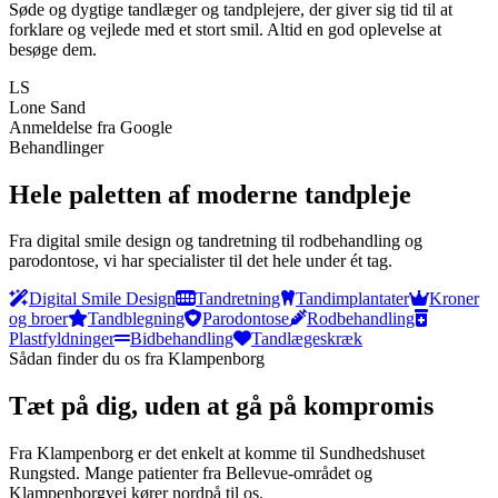
Søde og dygtige tandlæger og tandplejere, der giver sig tid til at
forklare og vejlede med et stort smil. Altid en god oplevelse at
besøge dem.
LS
Lone Sand
Anmeldelse fra Google
Behandlinger
Hele paletten af moderne tandpleje
Fra digital smile design og tandretning til rodbehandling og
parodontose, vi har specialister til det hele under ét tag.
Digital Smile Design
Tandretning
Tandimplantater
Kroner
og broer
Tandblegning
Parodontose
Rodbehandling
Plastfyldninger
Bidbehandling
Tandlægeskræk
Sådan finder du os fra
Klampenborg
Tæt på dig, uden at gå på kompromis
Fra Klampenborg er det enkelt at komme til Sundhedshuset
Rungsted. Mange patienter fra Bellevue-området og
Klampenborgvej kører nordpå til os.