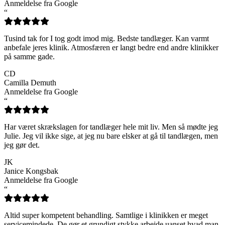
Anmeldelse fra Google
“
Tusind tak for I tog godt imod mig. Bedste tandlæger. Kan varmt
anbefale jeres klinik. Atmosfæren er langt bedre end andre klinikker
på samme gade.
CD
Camilla Demuth
Anmeldelse fra Google
“
Har været skrækslagen for tandlæger hele mit liv. Men så mødte jeg
Julie. Jeg vil ikke sige, at jeg nu bare elsker at gå til tandlægen, men
jeg gør det.
JK
Janice Kongsbak
Anmeldelse fra Google
“
Altid super kompetent behandling. Samtlige i klinikken er meget
servicemindede. De gør et grundigt stykke arbejde uanset hvad man