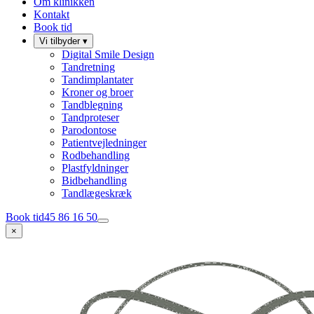
Om klinikken
Kontakt
Book tid
Vi tilbyder
▾
Digital Smile Design
Tandretning
Tandimplantater
Kroner og broer
Tandblegning
Tandproteser
Parodontose
Patientvejledninger
Rodbehandling
Plastfyldninger
Bidbehandling
Tandlægeskræk
Book tid
45 86 16 50
×