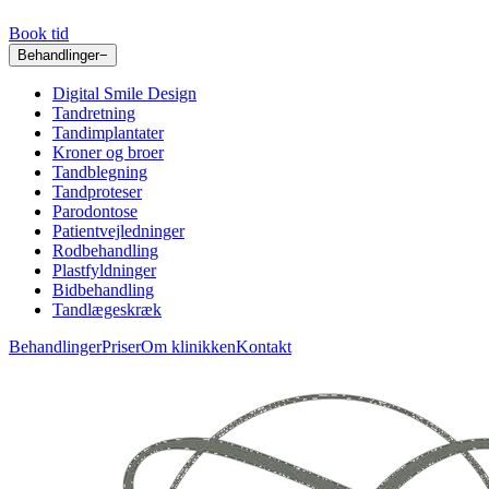
Book tid
Behandlinger
−
Digital Smile Design
Tandretning
Tandimplantater
Kroner og broer
Tandblegning
Tandproteser
Parodontose
Patientvejledninger
Rodbehandling
Plastfyldninger
Bidbehandling
Tandlægeskræk
Behandlinger
Priser
Om klinikken
Kontakt