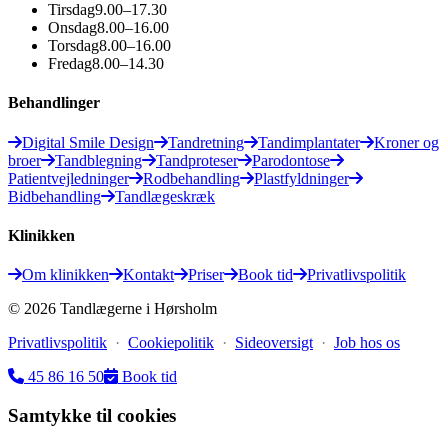
Tirsdag
9.00–17.30
Onsdag
8.00–16.00
Torsdag
8.00–16.00
Fredag
8.00–14.30
Behandlinger
Digital Smile Design
Tandretning
Tandimplantater
Kroner og
broer
Tandblegning
Tandproteser
Parodontose
Patientvejledninger
Rodbehandling
Plastfyldninger
Bidbehandling
Tandlægeskræk
Klinikken
Om klinikken
Kontakt
Priser
Book tid
Privatlivspolitik
©
2026
Tandlægerne i Hørsholm
Privatlivspolitik
·
Cookiepolitik
·
Sideoversigt
·
Job hos os
45 86 16 50
Book tid
Samtykke til cookies