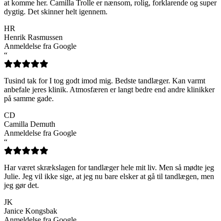
at komme her. Camilla Trolle er nænsom, rolig, forklarende og super
dygtig. Det skinner helt igennem.
HR
Henrik Rasmussen
Anmeldelse fra Google
“
Tusind tak for I tog godt imod mig. Bedste tandlæger. Kan varmt
anbefale jeres klinik. Atmosfæren er langt bedre end andre klinikker
på samme gade.
CD
Camilla Demuth
Anmeldelse fra Google
“
Har været skrækslagen for tandlæger hele mit liv. Men så mødte jeg
Julie. Jeg vil ikke sige, at jeg nu bare elsker at gå til tandlægen, men
jeg gør det.
JK
Janice Kongsbak
Anmeldelse fra Google