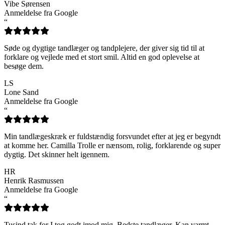
Vibe Sørensen
Anmeldelse fra Google
“
Søde og dygtige tandlæger og tandplejere, der giver sig tid til at
forklare og vejlede med et stort smil. Altid en god oplevelse at
besøge dem.
LS
Lone Sand
Anmeldelse fra Google
“
Min tandlægeskræk er fuldstændig forsvundet efter at jeg er begyndt
at komme her. Camilla Trolle er nænsom, rolig, forklarende og super
dygtig. Det skinner helt igennem.
HR
Henrik Rasmussen
Anmeldelse fra Google
“
Tusind tak for I tog godt imod mig. Bedste tandlæger. Kan varmt