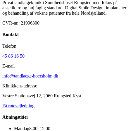
Privat tandlægeklinik i Sundhedshuset Rungsted med fokus på
æstetik, ro og høj faglig standard. Digital Smile Design, implantater
og behandling af voksne patienter fra hele Nordsjælland.
CVR-nr.:
21996300
Kontakt
Telefon
45 86 16 50
E-mail
info@tandlaege-hoersholm.dk
Klinikkens adresse
Vestre Stationsvej 12, 2960 Rungsted Kyst
Få rutevejledning
Åbningstider
Mandag
8.00–15.00