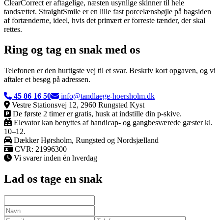
ClearCorrect er aftagelige, næsten usynlige skinner til hele
tandsættet. StraightSmile er en lille fast porcelænsbøjle på bagsiden
af fortænderne, ideel, hvis det primært er forreste tænder, der skal
rettes.
Ring og tag en snak med os
Telefonen er den hurtigste vej til et svar. Beskriv kort opgaven, og vi
aftaler et besøg på adressen.
45 86 16 50
info@tandlaege-hoersholm.dk
Vestre Stationsvej 12, 2960 Rungsted Kyst
De første 2 timer er gratis, husk at indstille din p-skive.
Elevator kan benyttes af handicap- og gangbesværede gæster kl.
10–12.
Dækker
Hørsholm, Rungsted og Nordsjælland
CVR:
21996300
Vi svarer inden én hverdag
Lad os tage en snak