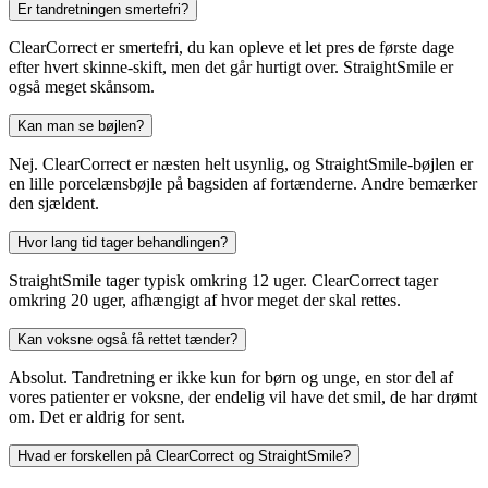
Er tandretningen smertefri?
ClearCorrect er smertefri, du kan opleve et let pres de første dage
efter hvert skinne-skift, men det går hurtigt over. StraightSmile er
også meget skånsom.
Kan man se bøjlen?
Nej. ClearCorrect er næsten helt usynlig, og StraightSmile-bøjlen er
en lille porcelænsbøjle på bagsiden af fortænderne. Andre bemærker
den sjældent.
Hvor lang tid tager behandlingen?
StraightSmile tager typisk omkring 12 uger. ClearCorrect tager
omkring 20 uger, afhængigt af hvor meget der skal rettes.
Kan voksne også få rettet tænder?
Absolut. Tandretning er ikke kun for børn og unge, en stor del af
vores patienter er voksne, der endelig vil have det smil, de har drømt
om. Det er aldrig for sent.
Hvad er forskellen på ClearCorrect og StraightSmile?