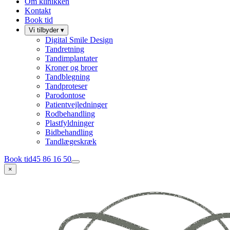
Om klinikken
Kontakt
Book tid
Vi tilbyder
▾
Digital Smile Design
Tandretning
Tandimplantater
Kroner og broer
Tandblegning
Tandproteser
Parodontose
Patientvejledninger
Rodbehandling
Plastfyldninger
Bidbehandling
Tandlægeskræk
Book tid
45 86 16 50
×