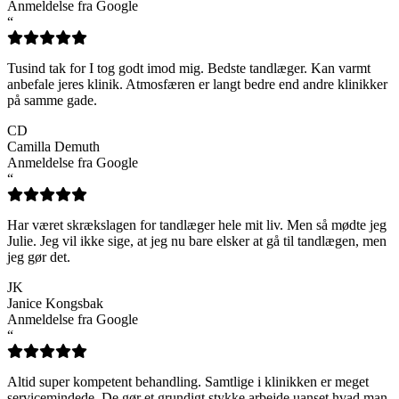
Anmeldelse fra Google
“
Tusind tak for I tog godt imod mig. Bedste tandlæger. Kan varmt
anbefale jeres klinik. Atmosfæren er langt bedre end andre klinikker
på samme gade.
CD
Camilla Demuth
Anmeldelse fra Google
“
Har været skrækslagen for tandlæger hele mit liv. Men så mødte jeg
Julie. Jeg vil ikke sige, at jeg nu bare elsker at gå til tandlægen, men
jeg gør det.
JK
Janice Kongsbak
Anmeldelse fra Google
“
Altid super kompetent behandling. Samtlige i klinikken er meget
servicemindede. De gør et grundigt stykke arbejde uanset hvad man