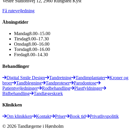
Vestre Stationsvej 12, 2960 Rungsted Kyst
Få rutevejledning
Åbningstider
Mandag
8.00–15.00
Tirsdag
9.00–17.30
Onsdag
8.00–16.00
Torsdag
8.00–16.00
Fredag
8.00–14.30
Behandlinger
Digital Smile Design
Tandretning
Tandimplantater
Kroner og
broer
Tandblegning
Tandproteser
Parodontose
Patientvejledninger
Rodbehandling
Plastfyldninger
Bidbehandling
Tandlægeskræk
Klinikken
Om klinikken
Kontakt
Priser
Book tid
Privatlivspolitik
©
2026
Tandlægerne i Hørsholm