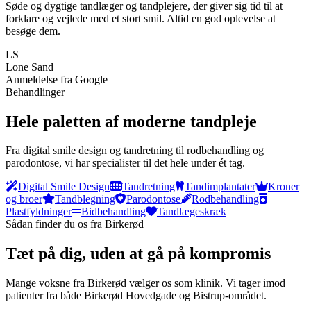
Søde og dygtige tandlæger og tandplejere, der giver sig tid til at
forklare og vejlede med et stort smil. Altid en god oplevelse at
besøge dem.
LS
Lone Sand
Anmeldelse fra Google
Behandlinger
Hele paletten af moderne tandpleje
Fra digital smile design og tandretning til rodbehandling og
parodontose, vi har specialister til det hele under ét tag.
Digital Smile Design
Tandretning
Tandimplantater
Kroner
og broer
Tandblegning
Parodontose
Rodbehandling
Plastfyldninger
Bidbehandling
Tandlægeskræk
Sådan finder du os fra
Birkerød
Tæt på dig, uden at gå på kompromis
Mange voksne fra Birkerød vælger os som klinik. Vi tager imod
patienter fra både Birkerød Hovedgade og Bistrup-området.