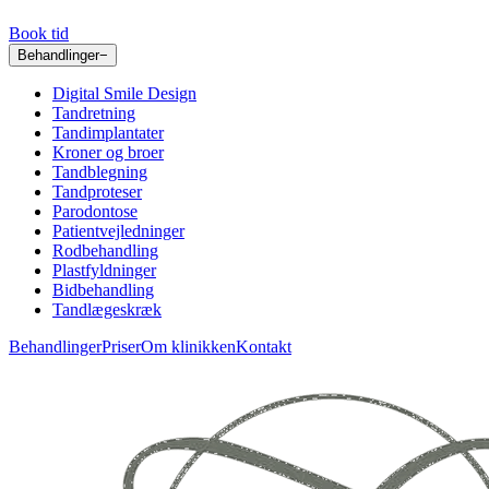
Book tid
Behandlinger
−
Digital Smile Design
Tandretning
Tandimplantater
Kroner og broer
Tandblegning
Tandproteser
Parodontose
Patientvejledninger
Rodbehandling
Plastfyldninger
Bidbehandling
Tandlægeskræk
Behandlinger
Priser
Om klinikken
Kontakt