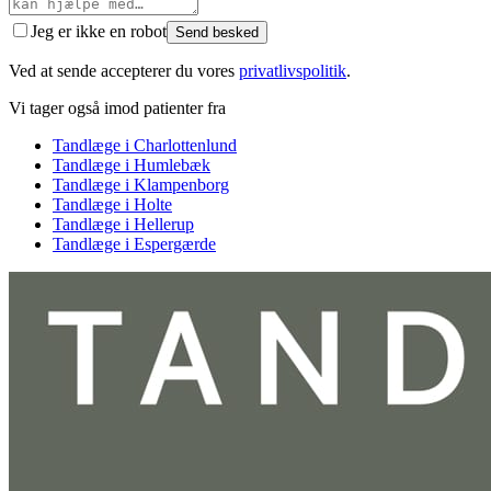
Jeg er ikke en robot
Send besked
Ved at sende accepterer du vores
privatlivspolitik
.
Vi tager også imod patienter fra
Tandlæge i
Charlottenlund
Tandlæge i
Humlebæk
Tandlæge i
Klampenborg
Tandlæge i
Holte
Tandlæge i
Hellerup
Tandlæge i
Espergærde