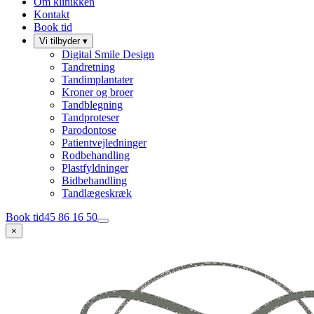
Om klinikken
Kontakt
Book tid
Vi tilbyder
▾
Digital Smile Design
Tandretning
Tandimplantater
Kroner og broer
Tandblegning
Tandproteser
Parodontose
Patientvejledninger
Rodbehandling
Plastfyldninger
Bidbehandling
Tandlægeskræk
Book tid
45 86 16 50
×