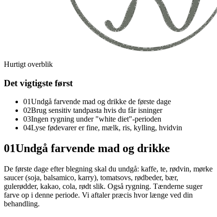
Hurtigt overblik
Det vigtigste først
01
Undgå farvende mad og drikke de første dage
02
Brug sensitiv tandpasta hvis du får isninger
03
Ingen rygning under "white diet"-perioden
04
Lyse fødevarer er fine, mælk, ris, kylling, hvidvin
01
Undgå farvende mad og drikke
De første dage efter blegning skal du undgå: kaffe, te, rødvin, mørke
saucer (soja, balsamico, karry), tomatsovs, rødbeder, bær,
gulerødder, kakao, cola, rødt slik. Også rygning. Tænderne suger
farve op i denne periode. Vi aftaler præcis hvor længe ved din
behandling.