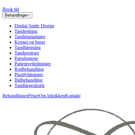
Book tid
Behandlinger
−
Digital Smile Design
Tandretning
Tandimplantater
Kroner og broer
Tandblegning
Tandproteser
Parodontose
Patientvejledninger
Rodbehandling
Plastfyldninger
Bidbehandling
Tandlægeskræk
Behandlinger
Priser
Om klinikken
Kontakt