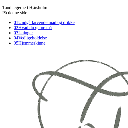
Tandlægerne i Hørsholm
På denne side
01
Undgå farvende mad og drikke
02
Hvad du gerne må
03
Isninger
04
Vedligeholdelse
05
Hjemmeskinne