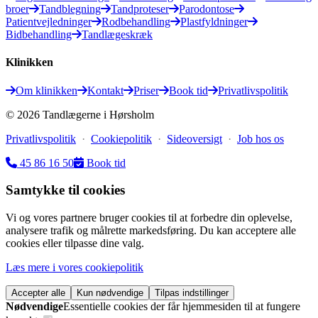
broer
Tandblegning
Tandproteser
Parodontose
Patientvejledninger
Rodbehandling
Plastfyldninger
Bidbehandling
Tandlægeskræk
Klinikken
Om klinikken
Kontakt
Priser
Book tid
Privatlivspolitik
©
2026
Tandlægerne i Hørsholm
Privatlivspolitik
·
Cookiepolitik
·
Sideoversigt
·
Job hos os
45 86 16 50
Book tid
Samtykke til cookies
Vi og vores partnere bruger cookies til at forbedre din oplevelse,
analysere trafik og målrette markedsføring. Du kan acceptere alle
cookies eller tilpasse dine valg.
Læs mere i vores cookiepolitik
Accepter alle
Kun nødvendige
Tilpas indstillinger
Nødvendige
Essentielle cookies der får hjemmesiden til at fungere