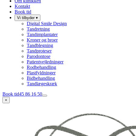
Om klinikken
Kontakt
Book tid
Vi tilbyder
▾
Digital Smile Design
Tandretning
Tandimplantater
Kroner og broer
Tandblegning
Tandproteser
Parodontose
Patientvejledninger
Rodbehandling
Plastfyldninger
Bidbehandling
Tandlægeskræk
Book tid
45 86 16 50
×