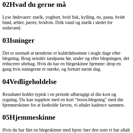
02
Hvad du gerne må
Lyse fødevarer: mælk, yoghurt, hvid fisk, kylling, ris, pasta, hvidt
brød, æbler, pærer, hvidvin. Drik vand og mælk i stedet for
sodavand.
03
Isninger
Det er normalt at tænderne er kuldefølsomme i nogle dage efter
blegning. Brug sensitiv tandpasta før, under og efter blegningen, det
reducerer ubehag. Hvis du har en blegeskinne hjemme: drop en
gang hvis isningerne er stærke, og fortsæt næste dag.
04
Vedligeholdelse
Resultatet holder typisk i en periode afhængigt af din kost og
rygning. Du kan supplere med en kort "boost-blegning" med din
hjemmeskinne for at fastholde farven, vi aftaler kadence sammen.
05
Hjemmeskinne
Hvis du har fået en blegeskinne med hjem: bær den som vi har aftalt