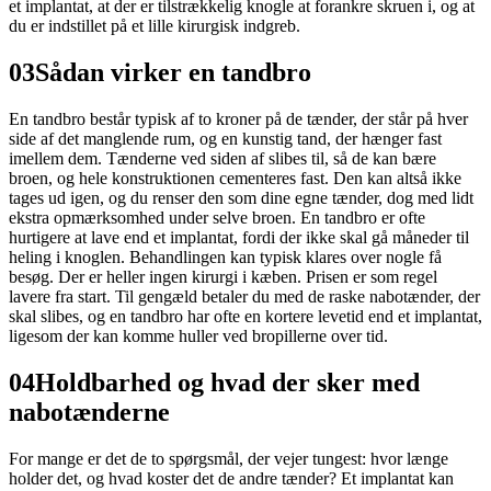
et implantat, at der er tilstrækkelig knogle at forankre skruen i, og at
du er indstillet på et lille kirurgisk indgreb.
03
Sådan virker en tandbro
En tandbro består typisk af to kroner på de tænder, der står på hver
side af det manglende rum, og en kunstig tand, der hænger fast
imellem dem. Tænderne ved siden af slibes til, så de kan bære
broen, og hele konstruktionen cementeres fast. Den kan altså ikke
tages ud igen, og du renser den som dine egne tænder, dog med lidt
ekstra opmærksomhed under selve broen. En tandbro er ofte
hurtigere at lave end et implantat, fordi der ikke skal gå måneder til
heling i knoglen. Behandlingen kan typisk klares over nogle få
besøg. Der er heller ingen kirurgi i kæben. Prisen er som regel
lavere fra start. Til gengæld betaler du med de raske nabotænder, der
skal slibes, og en tandbro har ofte en kortere levetid end et implantat,
ligesom der kan komme huller ved bropillerne over tid.
04
Holdbarhed og hvad der sker med
nabotænderne
For mange er det de to spørgsmål, der vejer tungest: hvor længe
holder det, og hvad koster det de andre tænder? Et implantat kan