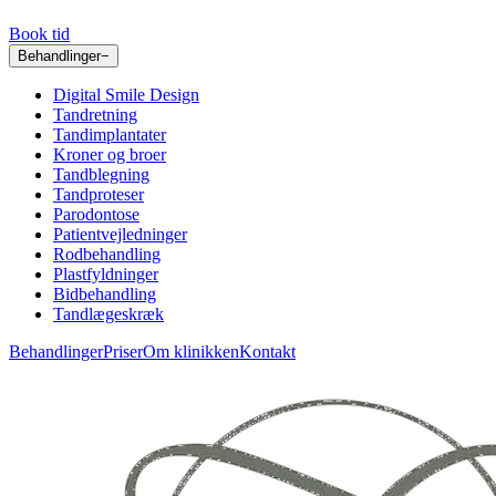
Book tid
Behandlinger
−
Digital Smile Design
Tandretning
Tandimplantater
Kroner og broer
Tandblegning
Tandproteser
Parodontose
Patientvejledninger
Rodbehandling
Plastfyldninger
Bidbehandling
Tandlægeskræk
Behandlinger
Priser
Om klinikken
Kontakt