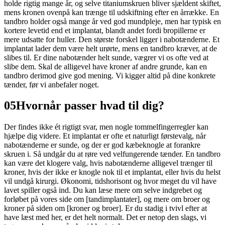
holde rigtig mange år, og selve titaniumskruen bliver sjældent skiftet,
mens kronen ovenpå kan trænge til udskiftning efter en årrække. En
tandbro holder også mange år ved god mundpleje, men har typisk en
kortere levetid end et implantat, blandt andet fordi bropillerne er
mere udsatte for huller. Den største forskel ligger i nabotænderne. Et
implantat lader dem være helt urørte, mens en tandbro kræver, at de
slibes til. Er dine nabotænder helt sunde, vægrer vi os ofte ved at
slibe dem. Skal de alligevel have kroner af andre grunde, kan en
tandbro derimod give god mening. Vi kigger altid på dine konkrete
tænder, før vi anbefaler noget.
05
Hvornår passer hvad til dig?
Der findes ikke ét rigtigt svar, men nogle tommelfingerregler kan
hjælpe dig videre. Et implantat er ofte et naturligt førstevalg, når
nabotænderne er sunde, og der er god kæbeknogle at forankre
skruen i. Så undgår du at røre ved velfungerende tænder. En tandbro
kan være det klogere valg, hvis nabotænderne alligevel trænger til
kroner, hvis der ikke er knogle nok til et implantat, eller hvis du helst
vil undgå kirurgi. Økonomi, tidshorisont og hvor meget du vil have
lavet spiller også ind. Du kan læse mere om selve indgrebet og
forløbet på vores side om [tandimplantater], og mere om broer og
kroner på siden om [kroner og broer]. Er du stadig i tvivl efter at
have læst med her, er det helt normalt. Det er netop den slags, vi