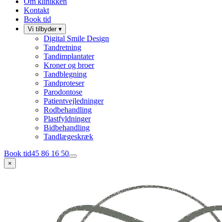
Om klinikken
Kontakt
Book tid
Vi tilbyder
▾
Digital Smile Design
Tandretning
Tandimplantater
Kroner og broer
Tandblegning
Tandproteser
Parodontose
Patientvejledninger
Rodbehandling
Plastfyldninger
Bidbehandling
Tandlægeskræk
Book tid
45 86 16 50
×