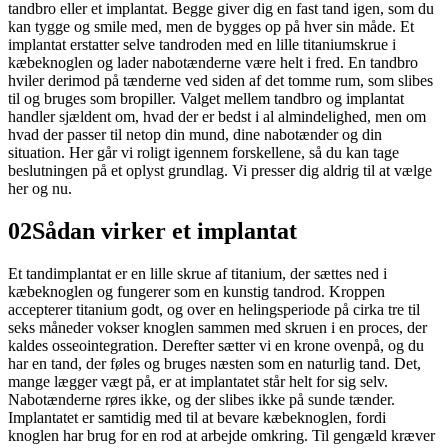
tandbro eller et implantat. Begge giver dig en fast tand igen, som du
kan tygge og smile med, men de bygges op på hver sin måde. Et
implantat erstatter selve tandroden med en lille titaniumskrue i
kæbeknoglen og lader nabotænderne være helt i fred. En tandbro
hviler derimod på tænderne ved siden af det tomme rum, som slibes
til og bruges som bropiller. Valget mellem tandbro og implantat
handler sjældent om, hvad der er bedst i al almindelighed, men om
hvad der passer til netop din mund, dine nabotænder og din
situation. Her går vi roligt igennem forskellene, så du kan tage
beslutningen på et oplyst grundlag. Vi presser dig aldrig til at vælge
her og nu.
02
Sådan virker et implantat
Et tandimplantat er en lille skrue af titanium, der sættes ned i
kæbeknoglen og fungerer som en kunstig tandrod. Kroppen
accepterer titanium godt, og over en helingsperiode på cirka tre til
seks måneder vokser knoglen sammen med skruen i en proces, der
kaldes osseointegration. Derefter sætter vi en krone ovenpå, og du
har en tand, der føles og bruges næsten som en naturlig tand. Det,
mange lægger vægt på, er at implantatet står helt for sig selv.
Nabotænderne røres ikke, og der slibes ikke på sunde tænder.
Implantatet er samtidig med til at bevare kæbeknoglen, fordi
knoglen har brug for en rod at arbejde omkring. Til gengæld kræver