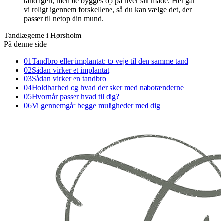
tand igen, men de bygges op på hver sin måde. Her går
vi roligt igennem forskellene, så du kan vælge det, der
passer til netop din mund.
Tandlægerne i Hørsholm
På denne side
01
Tandbro eller implantat: to veje til den samme tand
02
Sådan virker et implantat
03
Sådan virker en tandbro
04
Holdbarhed og hvad der sker med nabotænderne
05
Hvornår passer hvad til dig?
06
Vi gennemgår begge muligheder med dig