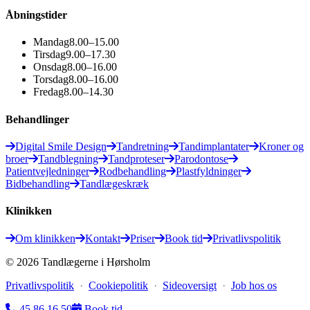
Åbningstider
Mandag
8.00–15.00
Tirsdag
9.00–17.30
Onsdag
8.00–16.00
Torsdag
8.00–16.00
Fredag
8.00–14.30
Behandlinger
Digital Smile Design
Tandretning
Tandimplantater
Kroner og
broer
Tandblegning
Tandproteser
Parodontose
Patientvejledninger
Rodbehandling
Plastfyldninger
Bidbehandling
Tandlægeskræk
Klinikken
Om klinikken
Kontakt
Priser
Book tid
Privatlivspolitik
©
2026
Tandlægerne i Hørsholm
Privatlivspolitik
·
Cookiepolitik
·
Sideoversigt
·
Job hos os
45 86 16 50
Book tid