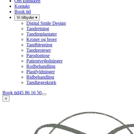
Om klinikken
Kontakt
Book tid
Vi tilbyder
▾
Digital Smile Design
Tandretning
Tandimplantater
Kroner og broer
Tandblegning
Tandproteser
Parodontose
Patientvejledninger
Rodbehandling
Plastfyldninger
Bidbehandling
Tandlægeskræk
Book tid
45 86 16 50
×