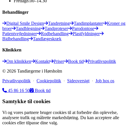
Fredag
8.00–14.30
Behandlinger
Digital Smile Design
Tandretning
Tandimplantater
Kroner og
broer
Tandblegning
Tandproteser
Parodontose
Patientvejledninger
Rodbehandling
Plastfyldninger
Bidbehandling
Tandlægeskræk
Klinikken
Om klinikken
Kontakt
Priser
Book tid
Privatlivspolitik
©
2026
Tandlægerne i Hørsholm
Privatlivspolitik
·
Cookiepolitik
·
Sideoversigt
·
Job hos os
45 86 16 50
Book tid
Samtykke til cookies
Vi og vores partnere bruger cookies til at forbedre din oplevelse,
analysere trafik og målrette markedsføring. Du kan acceptere alle
cookies eller tilpasse dine valg.