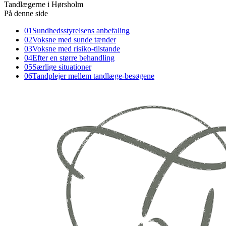
Tandlægerne i Hørsholm
På denne side
01
Sundhedsstyrelsens anbefaling
02
Voksne med sunde tænder
03
Voksne med risiko-tilstande
04
Efter en større behandling
05
Særlige situationer
06
Tandplejer mellem tandlæge-besøgene