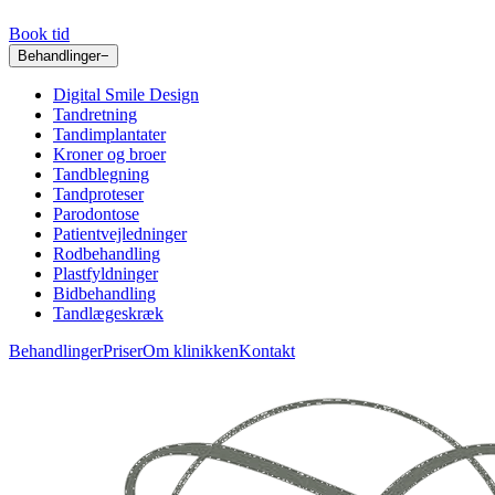
Book tid
Behandlinger
−
Digital Smile Design
Tandretning
Tandimplantater
Kroner og broer
Tandblegning
Tandproteser
Parodontose
Patientvejledninger
Rodbehandling
Plastfyldninger
Bidbehandling
Tandlægeskræk
Behandlinger
Priser
Om klinikken
Kontakt