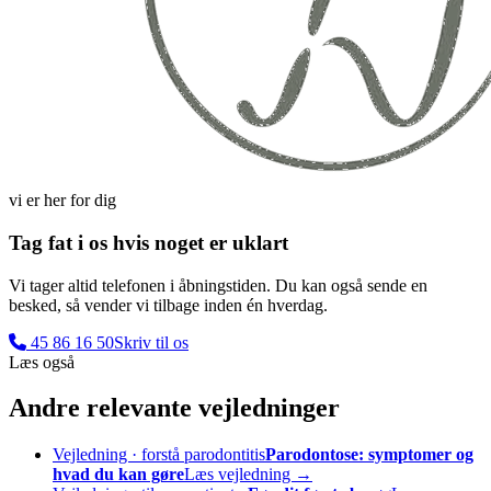
vi er her for dig
Tag fat i os hvis noget er uklart
Vi tager altid telefonen i åbningstiden. Du kan også sende en
besked, så vender vi tilbage inden én hverdag.
45 86 16 50
Skriv til os
Læs også
Andre relevante vejledninger
Vejledning · forstå parodontitis
Parodontose: symptomer og
hvad du kan gøre
Læs vejledning →