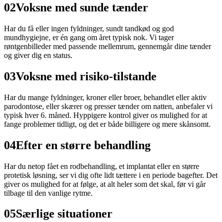
02
Voksne med sunde tænder
Har du få eller ingen fyldninger, sundt tandkød og god
mundhygiejne, er én gang om året typisk nok. Vi tager
røntgenbilleder med passende mellemrum, gennemgår dine tænder
og giver dig en status.
03
Voksne med risiko-tilstande
Har du mange fyldninger, kroner eller broer, behandlet eller aktiv
parodontose, eller skærer og presser tænder om natten, anbefaler vi
typisk hver 6. måned. Hyppigere kontrol giver os mulighed for at
fange problemer tidligt, og det er både billigere og mere skånsomt.
04
Efter en større behandling
Har du netop fået en rodbehandling, et implantat eller en større
protetisk løsning, ser vi dig ofte lidt tættere i en periode bagefter. Det
giver os mulighed for at følge, at alt heler som det skal, før vi går
tilbage til den vanlige rytme.
05
Særlige situationer